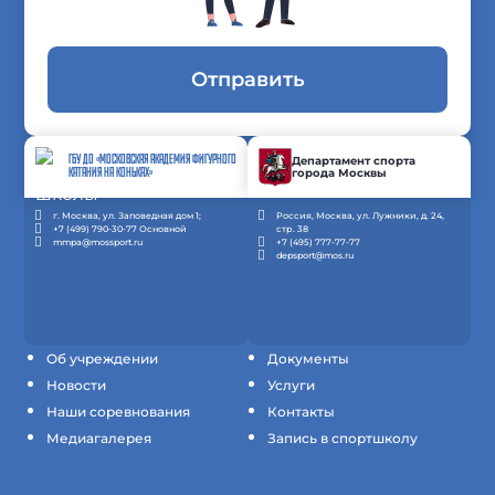
Отправить
ГБУ ДО «МОСКОВСКАЯ АКАДЕМИЯ ФИГУРНОГО
Департамент спорта
города Москвы
КАТАНИЯ НА КОНЬКАХ»
г. Москва, ул. Заповедная дом 1;
Россия, Москва, ул. Лужники, д. 24,
+7 (499) 790-30-77 Основной
стр. 38
mmpa@mossport.ru
+7 (495) 777-77-77
depsport@mos.ru
Об учреждении
Документы
Новости
Услуги
Наши соревнования
Контакты
Медиагалерея
Запись в спортшколу