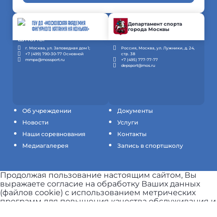
ГБУ ДО «МОСКОВСКАЯ АКАДЕМИЯ
Департамент спорта
города Москвы
ФИГУРНОГО КАТАНИЯ НА КОНЬКАХ»
г. Москва, ул. Заповедная дом 1;
Россия, Москва, ул. Лужники, д. 24,
+7 (499) 790-30-77 Основной
стр. 38
mmpa@mossport.ru
+7 (495) 777-77-77
depsport@mos.ru
Об учреждении
Документы
Новости
Услуги
Наши соревнования
Контакты
Медиагалерея
Запись в спортшколу
Продолжая пользование настоящим сайтом, Вы
выражаете согласие на обработку Ваших данных
(файлов cookie) с использованием метрических
программ для повышения качества обслуживания и
обеспечения максимального удобства и комфорта